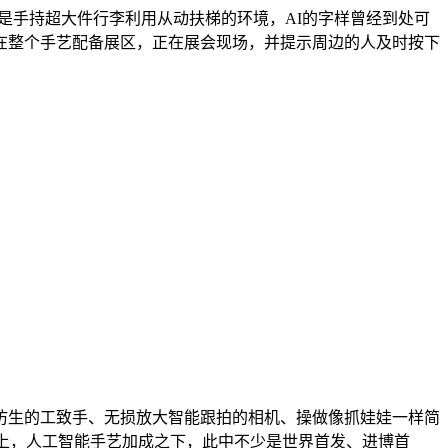
是手持超大件行李利用从动扶梯的环境，AI的字样曾经到处可
在整个手艺配备展区，正在展会现场，并提示周边的人及时按下
仿生的工致手、无损放大智能跟拍的相机、操做像抓娃娃一样简
会上，人工智能手艺加成之下，此中不少是世界首发、进博首