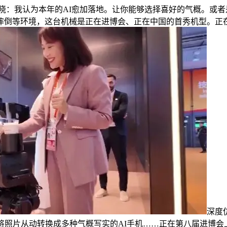
：我认为本年的AI愈加落地。让你能够选择喜好的气概。或者
摔倒等环境，这台机械是正在进博会、正在中国的首秀机型。正
深度
将照片从动转换成多种气概写实的AI手机……正在第八届进博